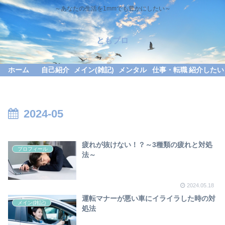
～あなたの生活を1mmでも豊かにしたい～
ともブロ
ホーム
自己紹介
メイン(雑記)
メンタル
仕事・転職
紹介したい
2024-05
疲れが抜けない！？～3種類の疲れと対処
プロフィール
法～
2024.05.18
運転マナーが悪い車にイライラした時の対
メイン(雑記)
処法