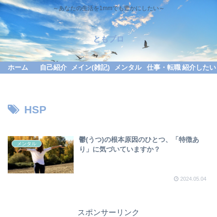
～あなたの生活を1mmでも豊かにしたい～
ともブロ
ホーム
自己紹介
メイン(雑記)
メンタル
仕事・転職
紹介したい
HSP
鬱(うつ)の根本原因のひとつ、「特徴あ
メンタル
り」に気づいていますか？
2024.05.04
スポンサーリンク